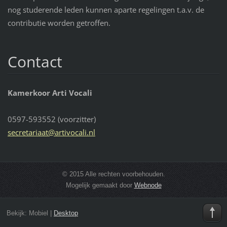
nog studerende leden kunnen aparte regelingen t.a.v. de
contributie worden getroffen.
Contact
Kamerkoor Arti Vocali
0597-593552 (voorzitter)
secretar
iaat@art
ivocali.
nl
© 2015 Alle rechten voorbehouden.
Mogelijk gemaakt door
Webnode
Bekijk:
Mobiel
|
Desktop